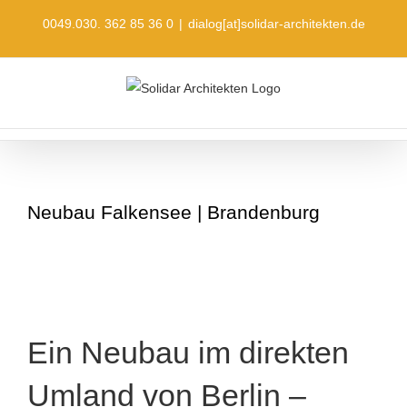
Skip
0049.030. 362 85 36 0
|
dialog[at]solidar-architekten.de
to
content
Neubau Falkensee | Brandenburg
Ein Neubau im direkten
Umland von Berlin –