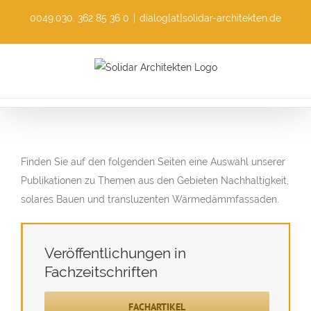
Skip
0049.030. 362 85 36 0
|
dialog[at]solidar-architekten.de
to
content
Finden Sie auf den folgenden Seiten eine Auswahl unserer
Publikationen zu Themen aus den Gebieten Nachhaltigkeit,
solares Bauen und transluzenten Wärmedämmfassaden.
Veröffentlichungen in
Fachzeitschriften
FACHARTIKEL