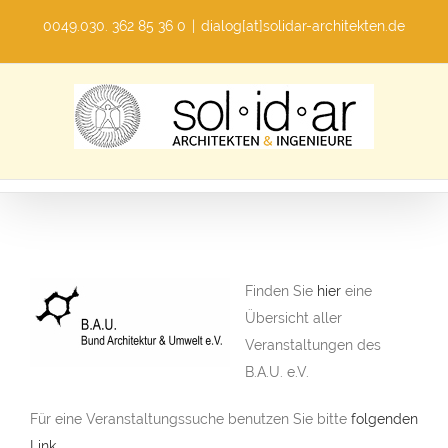
Skip
0049.030. 362 85 36 0
|
dialog[at]solidar-architekten.de
to
content
Finden Sie
hier
eine
Übersicht aller
Veranstaltungen des
B.A.U. e.V.
Für eine Veranstaltungssuche benutzen Sie bitte
folgenden
Link.