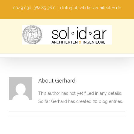
Skip
0049.030. 362 85 36 0
|
dialog[at]solidar-architekten.de
to
content
About
Gerhard
This author has not yet filled in any details.
So far Gerhard has created 20 blog entries.